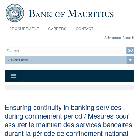
Skip to main content
PROCUREMENT
CAREERS
CONTACT
Advanced Search
Search form
Search
Ensuring continuity in banking services
during confinement period / Mesures pour
assurer le maintien des services bancaires
durant la période de confinement national